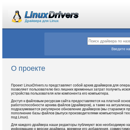
Введите на
О проекте
Проект LinuxDrivers.ru представляет собой архив драйверов для опе
позволяет пользователю без лишних временных затрат получить иск
устройства пользователя или компонента его компьютера.
Доступ к файловым ресурсам сайта предоставляется на платной осно
работоспособности архива файлов (драйверов), а также на актуализ
подразумевается регулярное обновление драйверов (мы стараемся пре
пополнение базы файлов (выпуск производителями компьютерной техн
под Linux).
Для каждого драйвера наши редакторы публикуют всю необходимую ха
информацию о версии драйвера, времени его добавления, совместимо