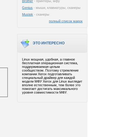
Brother
- принтеры, мфу
Genius
- мыши, клавиатуры, сканеры
Mustek
- сканеры
полный список марок
ЭТО ИНТЕРЕСНО
Linux мощная, удобная, а главное
бесплатная операционная система,
поддерживаемая целым
сообществом. Поэтому стремление
компании Xerox подготавливать
специальный драйвер для каждой
модели МФУ Xerox для Linux выглядит
вполне естественным, тем более это
помогает достигать максимального
уровня совместимости МФУ.