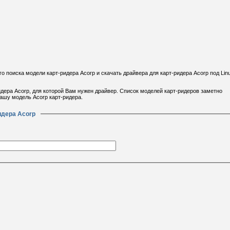
поиска модели карт-ридера Acorp и скачать драйвера для карт-ридера Acorp под Lin
идера Acorp, для которой Вам нужен драйвер. Список моделей карт-ридеров заметно
ашу модель Acorp карт-ридера.
идера Acorp