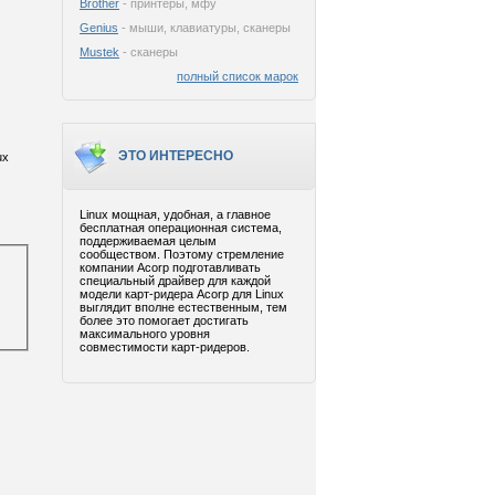
Brother
- принтеры, мфу
Genius
- мыши, клавиатуры, сканеры
Mustek
- сканеры
полный список марок
ЭТО ИНТЕРЕСНО
ux
Linux мощная, удобная, а главное
бесплатная операционная система,
поддерживаемая целым
сообществом. Поэтому стремление
компании Acorp подготавливать
специальный драйвер для каждой
модели карт-ридера Acorp для Linux
выглядит вполне естественным, тем
более это помогает достигать
максимального уровня
совместимости карт-ридеров.