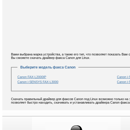
Вами выбрана марка устройства, а также его тип, что позволяет показать Ва
Вы сможете скачать драйвер факса Canon для Linux.
Выберите модель факса Canon
Canon FAX-L2000IP
Canon i
Canon i-SENSYS FAX-L3000
Canon i
Скачать правильный драйвер для факсов Canon под Linux возможно только на 
позволяет быстро находить, скачивать и устанавливать драйвера Canon факса 