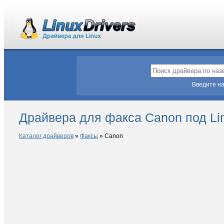
Введите на
Драйвера для факса Canon под Li
Каталог драйверов
»
Факсы
»
Canon