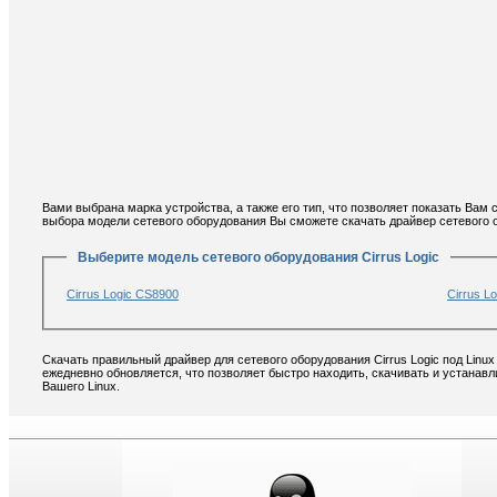
Вами выбрана марка устройства, а также его тип, что позволяет показать Вам 
выбора модели сетевого оборудования Вы сможете скачать драйвер сетевого об
Выберите модель сетевого оборудования Cirrus Logic
Cirrus Logic CS8900
Cirrus L
Скачать правильный драйвер для сетевого оборудования Cirrus Logic под Linu
ежедневно обновляется, что позволяет быстро находить, скачивать и устанавли
Вашего Linux.