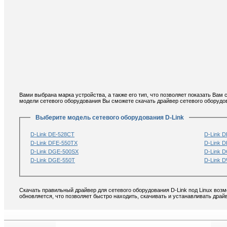
Вами выбрана марка устройства, а также его тип, что позволяет показать Вам
модели сетевого оборудования Вы сможете скачать драйвер сетевого оборудова
Выберите модель сетевого оборудования D-Link
D-Link DE-528CT
D-Link 
D-Link DFE-550TX
D-Link 
D-Link DGE-500SX
D-Link 
D-Link DGE-550T
D-Link 
Скачать правильный драйвер для сетевого оборудования D-Link под Linux воз
обновляется, что позволяет быстро находить, скачивать и устанавливать драйв