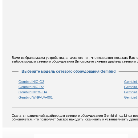
Вами выбрана марка устройства, а также его тип, что позволяет показать Вам
выбора модели сетевого оборудования Вы сможете скачать драйвер сетевого о
Выберите модель сетевого оборудования Gembird
Gembird NIC-G2
Gembird
Gembird NIC-R2
Gembird
Gembird NICW-U4
Gembird
Gembird WNP-UA-001
Gembird
Скачать правильный драйвер для сетевого оборудования Gembird под Linux во
обновляется, что позволяет быстро находить, скачивать и устанавливать драй