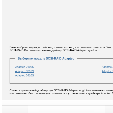
Вами выбрана марка устройства, а также его тип, что позволяет показать Вам
SCSI-RAID Вы сможете скачать драйвер SCSI-RAID Adaptec для Linux.
Выберите модель SCSI-RAID Adaptec
Adaptec 2100S
Adaptec
Adaptec 3210S
Adaptec
Adaptec 3410S
Скачать правильный драйвер для SCSI-RAID Adaptec под Linux возможно тольк
что позволяет быстро находить, скачивать и устанавливать драйвера Adaptec 