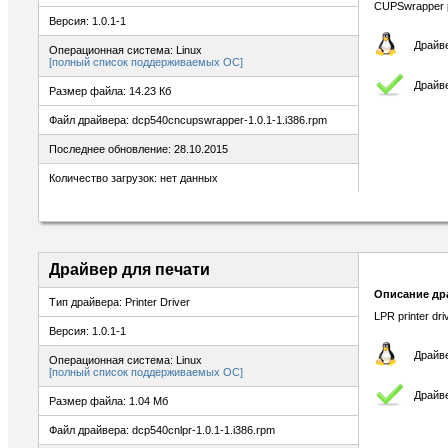
CUPSwrapper pr
Версия: 1.0.1-1
Драйве
Операционная система: Linux
[полный список поддерживаемых ОС]
Драйве
Размер файла: 14.23 Кб
Файл драйвера: dcp540cncupswrapper-1.0.1-1.i386.rpm
Последнее обновление: 28.10.2015
Количество загрузок: нет данных
Драйвер для печати
Описание др
Тип драйвера: Printer Driver
LPR printer dr
Версия: 1.0.1-1
Драйве
Операционная система: Linux
[полный список поддерживаемых ОС]
Драйве
Размер файла: 1.04 Мб
Файл драйвера: dcp540cnlpr-1.0.1-1.i386.rpm