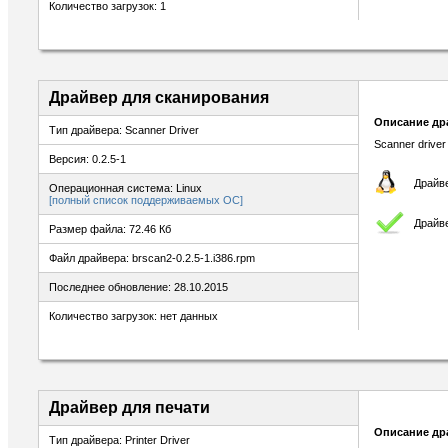
Количество загрузок: 1
Драйвер для сканирования
Описание др
Тип драйвера: Scanner Driver
Scanner driver
Версия: 0.2.5-1
Драйве
Операционная система: Linux
[полный список поддерживаемых ОС]
Драйв
Размер файла: 72.46 Кб
Файл драйвера: brscan2-0.2.5-1.i386.rpm
Последнее обновление: 28.10.2015
Количество загрузок: нет данных
Драйвер для печати
Описание др
Тип драйвера: Printer Driver