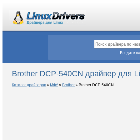
Введите на
Brother DCP-540CN драйвер для L
Каталог драйверов
»
МФУ
»
Brother
»
Brother DCP-540CN