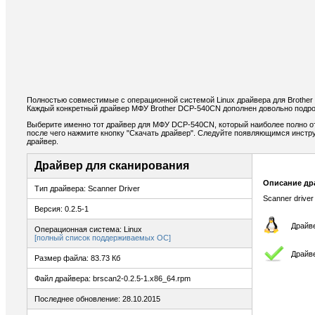
Полностью совместимые с операционной системой Linux драйвера для Brothe
Каждый конкретный драйвер МФУ Brother DCP-540CN дополнен довольно подро
Выберите именно тот драйвер для МФУ DCP-540CN, который наиболее полно от
после чего нажмите кнопку "Скачать драйвер". Следуйте появляющимся инстр
драйвер.
Драйвер для сканирования
Описание др
Тип драйвера: Scanner Driver
Scanner driver
Версия: 0.2.5-1
Драйве
Операционная система: Linux
[полный список поддерживаемых ОС]
Драйв
Размер файла: 83.73 Кб
Файл драйвера: brscan2-0.2.5-1.x86_64.rpm
Последнее обновление: 28.10.2015