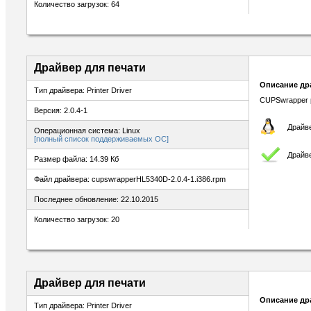
Количество загрузок: 64
Драйвер для печати
Описание др
Тип драйвера: Printer Driver
CUPSwrapper pr
Версия: 2.0.4-1
Драйве
Операционная система: Linux
[полный список поддерживаемых ОС]
Драйве
Размер файла: 14.39 Кб
Файл драйвера: cupswrapperHL5340D-2.0.4-1.i386.rpm
Последнее обновление: 22.10.2015
Количество загрузок: 20
Драйвер для печати
Описание др
Тип драйвера: Printer Driver