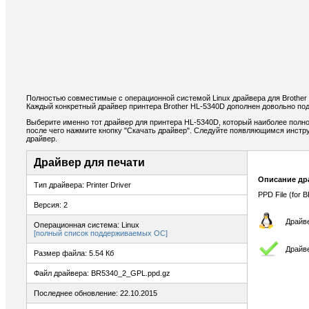
Полностью совместимые с операционной системой Linux драйвера для Brother
Каждый конкретный драйвер принтера Brother HL-5340D дополнен довольно по
Выберите именно тот драйвер для принтера HL-5340D, который наиболее полно
после чего нажмите кнопку "Скачать драйвер". Следуйте появляющимся инстр
драйвер.
Драйвер для печати
Описание др
Тип драйвера: Printer Driver
PPD File (for B
Версия: 2
Драйве
Операционная система: Linux
[полный список поддерживаемых ОС]
Драйве
Размер файла: 5.54 Кб
Файл драйвера: BR5340_2_GPL.ppd.gz
Последнее обновление: 22.10.2015