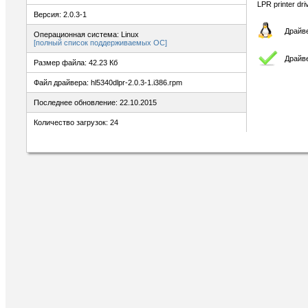
LPR printer dr
Версия: 2.0.3-1
Драйве
Операционная система: Linux
[полный список поддерживаемых ОС]
Драйве
Размер файла: 42.23 Кб
Файл драйвера: hl5340dlpr-2.0.3-1.i386.rpm
Последнее обновление: 22.10.2015
Количество загрузок: 24