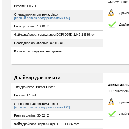
CUPSwrapper pr
Версия: 1.0.2-1
Драйве
Операционная система: Linux
[полный список поддерживаемых ОС]
Драйве
Размер файла: 13.18 Кб
Файл драйвера: cupswrapperDCP8025D-1.0.2-1.i386.rpm
Последнее обновление: 02.11.2015
Количество загрузок: нет данных
Драйвер для печати
Описание др
Тип драйвера: Printer Driver
LPR printer dr
Версия: 1.1.2-1
Драйве
Операционная система: Linux
[полный список поддерживаемых ОС]
Драйве
Размер файла: 30.32 Кб
Файл драйвера: dcp8025dlpr-1.1.2-1.i386.rpm