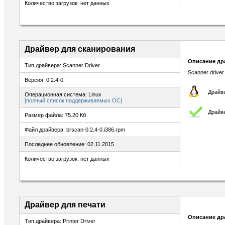
Количество загрузок: нет данных
Драйвер для сканирования
Описание др
Тип драйвера: Scanner Driver
Scanner driver
Версия: 0.2.4-0
Драйве
Операционная система: Linux
[полный список поддерживаемых ОС]
Драйв
Размер файла: 75.20 Кб
Файл драйвера: brscan-0.2.4-0.i386.rpm
Последнее обновление: 02.11.2015
Количество загрузок: нет данных
Драйвер для печати
Описание др
Тип драйвера: Printer Driver