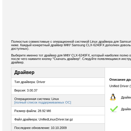
Полностью совместимые с операционной системой Linux драйвера для Samsu
ниже. Каждый конкретный драйвер МФУ Samsung CLX-6240FX дополнен доволь
доступных).
Выберите именно тот драйвер для МФУ CLX-6240FX, который наиболее полно о
после чего нажмите кнопку "Скачать драйвер". Следуйте появляющимся инстр
драйвер.
Драйвер
Описание др
Тип драйвера: Driver
Unified Driver (
Версия: 3.00.37
Драйве
Операционная система: Linux
[полный список поддерживаемых ОС]
Драйв
Размер файла: 28.92 Мб
Файл драйвера: UnifiedLinuxDriver.tar.gz
Последнее обновление: 10.10.2009