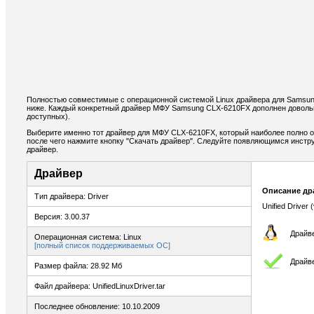
Полностью совместимые с операционной системой Linux драйвера для Samsu
ниже. Каждый конкретный драйвер МФУ Samsung CLX-6210FX дополнен доволь
доступных).
Выберите именно тот драйвер для МФУ CLX-6210FX, который наиболее полно о
после чего нажмите кнопку "Скачать драйвер". Следуйте появляющимся инстр
драйвер.
Драйвер
Описание др
Тип драйвера: Driver
Unified Driver 
Версия: 3.00.37
Драйве
Операционная система: Linux
[полный список поддерживаемых ОС]
Драйв
Размер файла: 28.92 Мб
Файл драйвера: UnifiedLinuxDriver.tar
Последнее обновление: 10.10.2009