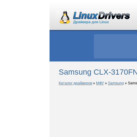
Samsung CLX-3170FN 
Каталог драйверов
»
МФУ
»
Samsung
»
Sams