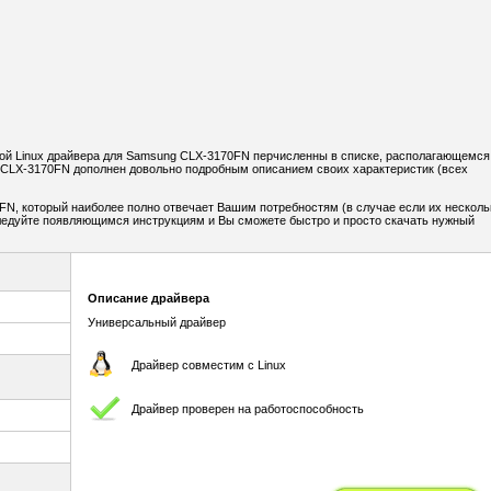
й Linux драйвера для Samsung CLX-3170FN перчисленны в списке, располагающемся
CLX-3170FN дополнен довольно подробным описанием своих характеристик (всех
N, который наиболее полно отвечает Вашим потребностям (в случае если их несколь
Следуйте появляющимся инструкциям и Вы сможете быстро и просто скачать нужный
Описание драйвера
Универсальный драйвер
Драйвер совместим с Linux
Драйвер проверен на работоспособность