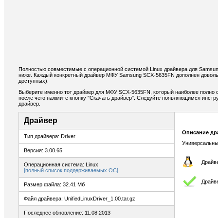
Полностью совместимые с операционной системой Linux драйвера для Samsu
ниже. Каждый конкретный драйвер МФУ Samsung SCX-5635FN дополнен доволь
доступных).
Выберите именно тот драйвер для МФУ SCX-5635FN, который наиболее полно о
после чего нажмите кнопку "Скачать драйвер". Следуйте появляющимся инстр
драйвер.
Драйвер
Описание др
Тип драйвера: Driver
Универсальны
Версия: 3.00.65
Драйве
Операционная система: Linux
[полный список поддерживаемых ОС]
Драйв
Размер файла: 32.41 Мб
Файл драйвера: UnifiedLinuxDriver_1.00.tar.gz
Последнее обновление: 11.08.2013