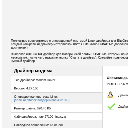
Полностью совместимые с операционной системой Linux драйвера для EliteGr
Каждый конкретный драйвер материнской платы EliteGroup P6BAP-Me дополнен
доступных).
Выберите именно тот драйвер для материнской платы P6BAP-Me, который наиб
несколько), после чего нажмите кнопку "Скачать драйвер". Следуйте появляю
нужный драйвер.
Драйвер модема
Описание др
Тип драйвера: Modem Driver
PCtel HSP56 M
Версия: 4.27.100
Драйв
Операционная система: Linux
[полный список поддерживаемых ОС]
Драйв
Размер файла: 620.45 Кб
Файл драйвера: hsp427100_linux.zip
Последнее обновление: 18.04.2011