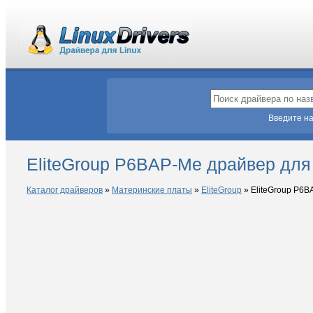
Введите на
EliteGroup P6BAP-Me драйвер для
Каталог драйверов
»
Материнские платы
»
EliteGroup
»
EliteGroup P6B