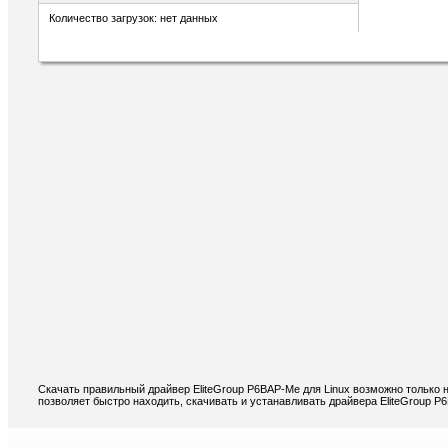
Количество загрузок: нет данных
Скачать правильный драйвер EliteGroup P6BAP-Me для Linux возможно только 
позволяет быстро находить, скачивать и устанавливать драйвера EliteGroup P