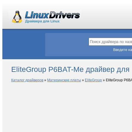
Введите на
EliteGroup P6BAT-Me драйвер для 
Каталог драйверов
»
Материнские платы
»
EliteGroup
»
EliteGroup P6B