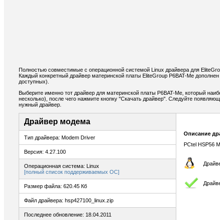
Полностью совместимые с операционной системой Linux драйвера для EliteGr
Каждый конкретный драйвер материнской платы EliteGroup P6BAT-Me дополнен
доступных).
Выберите именно тот драйвер для материнской платы P6BAT-Me, который наиб
несколько), после чего нажмите кнопку "Скачать драйвер". Следуйте появляю
нужный драйвер.
Драйвер модема
Описание др
Тип драйвера: Modem Driver
PCtel HSP56 M
Версия: 4.27.100
Драйв
Операционная система: Linux
[полный список поддерживаемых ОС]
Драйв
Размер файла: 620.45 Кб
Файл драйвера: hsp427100_linux.zip
Последнее обновление: 18.04.2011