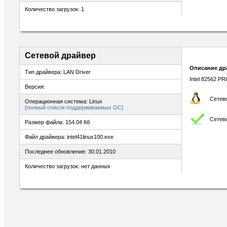
Количество загрузок: 1
Сетевой драйвер
Описание др
Тип драйвера: LAN Driver
Intel 82562 P
Версия:
Сетево
Операционная система: Linux
[полный список поддерживаемых ОС]
Сетев
Размер файла: 154.04 Кб
Файл драйвера: intel41linux100.exe
Последнее обновление: 30.01.2010
Количество загрузок: нет данных