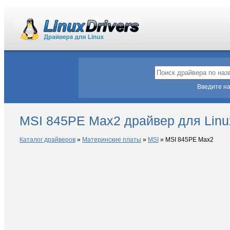
Введите на
MSI 845PE Max2 драйвер для Linu
Каталог драйверов
»
Материнские платы
»
MSI
»
MSI 845PE Max2