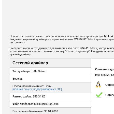
Полностью совместимые с операционной системой Linux драйвера для MSI 84
Каждый конкретный драйвер материнской платы MSI 845PE Max2 дополнен дов
доступных).
Выберите именно тот драйвер для материнской платы 845PE Max2, который на
их несколько), после чего нажмите кнопку "Скачать драйвер". Следуйте появ
нужный драйвер.
Сетевой драйвер
Описание др
Тип драйвера: LAN Driver
Intel 82562 P
Версия:
Сетево
Операционная система: Linux
[полный список поддерживаемых ОС]
Сетев
Размер файла: 156.34 Кб
Файл драйвера: intel41linux1000.exe
Последнее обновление: 30.01.2010