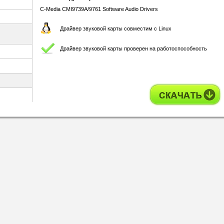
C-Media CMI9739A/9761 Software Audio Drivers
Драйвер звуковой карты совместим с Linux
Драйвер звуковой карты проверен на работоспособность