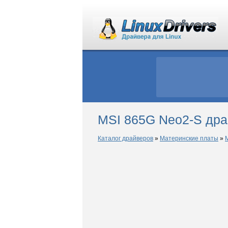
MSI 865G Neo2-S дра
Каталог драйверов
»
Материнские платы
»