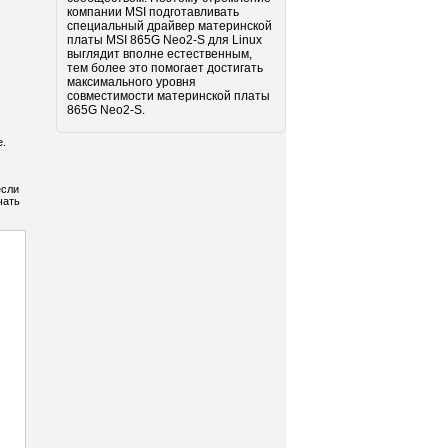
компании MSI подготавливать
специальный драйвер материнской
платы MSI 865G Neo2-S для Linux
выглядит вполне естественным,
тем более это помогает достигать
максимального уровня
совместимости материнской платы
865G Neo2-S.
е.
если
чать