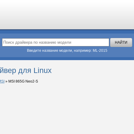
Введите название модели, например: ML-2015
йвер для Linux
MSI
»
MSI 865G Neo2-S