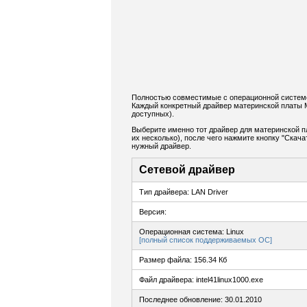
Полностью совместимые с операционной системо
Каждый конкретный драйвер материнской платы 
доступных).
Выберите именно тот драйвер для материнской п
их несколько), после чего нажмите кнопку "Ска
нужный драйвер.
Сетевой драйвер
Тип драйвера: LAN Driver
Версия:
Операционная система: Linux
[полный список поддерживаемых ОС]
Размер файла: 156.34 Кб
Файл драйвера: intel41linux1000.exe
Последнее обновление: 30.01.2010