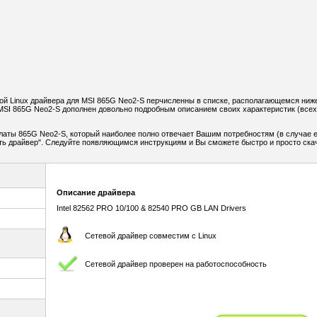
й Linux драйвера для MSI 865G Neo2-S перчисленны в списке, располагающемся ниж
MSI 865G Neo2-S дополнен довольно подробным описанием своих характеристик (всех
латы 865G Neo2-S, который наиболее полно отвечает Вашим потребностям (в случае 
чать драйвер". Следуйте появляющимся инструкциям и Вы сможете быстро и просто ска
Описание драйвера
Intel 82562 PRO 10/100 & 82540 PRO GB LAN Drivers
Сетевой драйвер совместим с Linux
Сетевой драйвер проверен на работоспособность