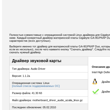
Полностью совместимые с операционной системой Linux драйвера для Gigab
ниже. Каждый конкретный драйвер материнской платы Gigabyte GA-8GPNXP D
характеристик (всех доступных).
Выберите именно тот драйвер для материнской платы GA-8GPNXP Duo, которы
если их несколько), после чего нажмите кнопку "Скачать драйвер". Следуйте
скачать нужный драйвер.
Драйвер звуковой карты
Описание др
Тип драйвера: Audio Driver
Intel High Defin
Версия: 1.1.2a
Драйве
Операционная система: Linux
[полный список поддерживаемых ОС]
Драйве
Размер файла: 41.30 Кб
Файл драйвера: motherboard_driver_audio_azalia_linux.gz
Последнее обновление: 05.02.2010