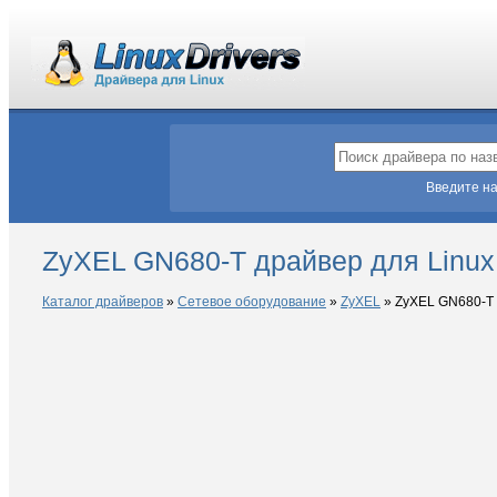
Введите на
ZyXEL GN680-T драйвер для Linux
Каталог драйверов
»
Сетевое оборудование
»
ZyXEL
»
ZyXEL GN680-T