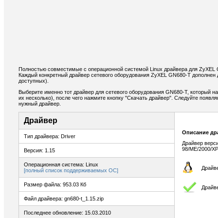
Полностью совместимые с операционной системой Linux драйвера для ZyXEL 
Каждый конкретный драйвер сетевого оборудования ZyXEL GN680-T дополнен 
доступных).
Выберите именно тот драйвер для сетевого оборудования GN680-T, который н
их несколько), после чего нажмите кнопку "Скачать драйвер". Следуйте появ
нужный драйвер.
Драйвер
Описание др
Тип драйвера: Driver
Драйвер верс
98/ME/2000/XP
Версия: 1.15
Операционная система: Linux
Драйве
[полный список поддерживаемых ОС]
Размер файла: 953.03 Кб
Драйв
Файл драйвера: gn680-t_1.15.zip
Последнее обновление: 15.03.2010