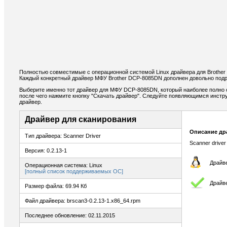
Полностью совместимые с операционной системой Linux драйвера для Brothe
Каждый конкретный драйвер МФУ Brother DCP-8085DN дополнен довольно подр
Выберите именно тот драйвер для МФУ DCP-8085DN, который наиболее полно о
после чего нажмите кнопку "Скачать драйвер". Следуйте появляющимся инстр
драйвер.
Драйвер для сканирования
Описание др
Тип драйвера: Scanner Driver
Scanner driver
Версия: 0.2.13-1
Драйве
Операционная система: Linux
[полный список поддерживаемых ОС]
Драйв
Размер файла: 69.94 Кб
Файл драйвера: brscan3-0.2.13-1.x86_64.rpm
Последнее обновление: 02.11.2015