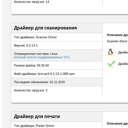
Количество загрузок: 14
Драйвер для сканирования
Описание др
Тип драйвера: Scanner Driver
Scanner driver
Версия: 0.2.13-1
Драйве
Операционная система: Linux
[полный список поддерживаемых ОС]
Драйв
Размер файла: 59.35 Кб
Файл драйвера: brscan3-0.2.13-1.i386.rpm
Последнее обновление: 02.11.2015
Количество загрузок: 2
Драйвер для печати
Описание др
Тип драйвера: Printer Driver