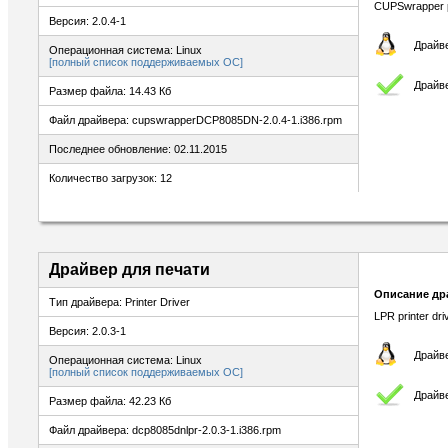
CUPSwrapper pr
Версия: 2.0.4-1
Драйве
Операционная система: Linux
[полный список поддерживаемых ОС]
Драйве
Размер файла: 14.43 Кб
Файл драйвера: cupswrapperDCP8085DN-2.0.4-1.i386.rpm
Последнее обновление: 02.11.2015
Количество загрузок: 12
Драйвер для печати
Описание др
Тип драйвера: Printer Driver
LPR printer dr
Версия: 2.0.3-1
Драйве
Операционная система: Linux
[полный список поддерживаемых ОС]
Драйве
Размер файла: 42.23 Кб
Файл драйвера: dcp8085dnlpr-2.0.3-1.i386.rpm