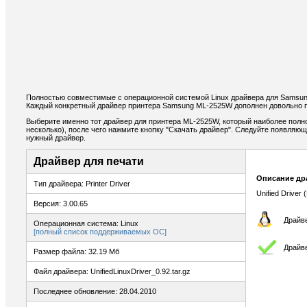
Полностью совместимые с операционной системой Linux драйвера для Samsu
Каждый конкретный драйвер принтера Samsung ML-2525W дополнен довольно п
Выберите именно тот драйвер для принтера ML-2525W, который наиболее полн
несколько), после чего нажмите кнопку "Скачать драйвер". Следуйте появляю
нужный драйвер.
Драйвер для печати
Описание др
Тип драйвера: Printer Driver
Unified Driver 
Версия: 3.00.65
Драйве
Операционная система: Linux
[полный список поддерживаемых ОС]
Драйве
Размер файла: 32.19 Мб
Файл драйвера: UnifiedLinuxDriver_0.92.tar.gz
Последнее обновление: 28.04.2010