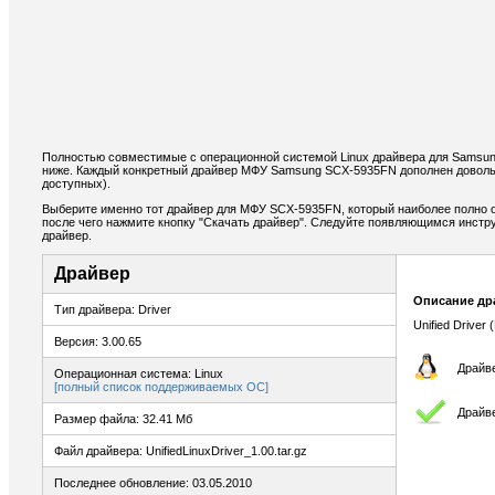
Полностью совместимые с операционной системой Linux драйвера для Samsu
ниже. Каждый конкретный драйвер МФУ Samsung SCX-5935FN дополнен доволь
доступных).
Выберите именно тот драйвер для МФУ SCX-5935FN, который наиболее полно о
после чего нажмите кнопку "Скачать драйвер". Следуйте появляющимся инстр
драйвер.
Драйвер
Описание др
Тип драйвера: Driver
Unified Driver 
Версия: 3.00.65
Драйве
Операционная система: Linux
[полный список поддерживаемых ОС]
Драйв
Размер файла: 32.41 Мб
Файл драйвера: UnifiedLinuxDriver_1.00.tar.gz
Последнее обновление: 03.05.2010