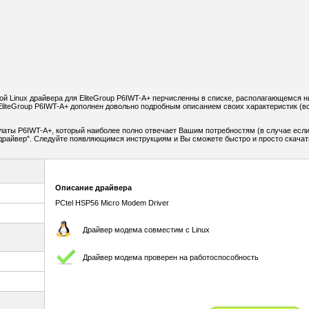
 Linux драйвера для EliteGroup P6IWT-A+ перчисленны в списке, располагающемся н
liteGroup P6IWT-A+ дополнен довольно подробным описанием своих характеристик (в
латы P6IWT-A+, который наиболее полно отвечает Вашим потребностям (в случае если
ь драйвер". Следуйте появляющимся инструкциям и Вы сможете быстро и просто скачат
Описание драйвера
PCtel HSP56 Micro Modem Driver
Драйвер модема совместим с Linux
Драйвер модема проверен на работоспособность