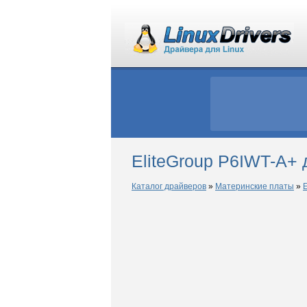
EliteGroup P6IWT-A+ 
Каталог драйверов
»
Материнские платы
»
E