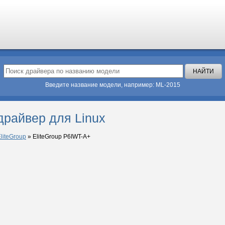
Введите название модели, например: ML-2015
драйвер для Linux
liteGroup
»
EliteGroup P6IWT-A+