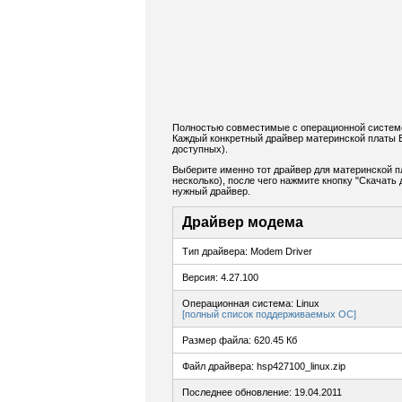
Полностью совместимые с операционной системой
Каждый конкретный драйвер материнской платы E
доступных).
Выберите именно тот драйвер для материнской п
несколько), после чего нажмите кнопку "Скачат
нужный драйвер.
Драйвер модема
Тип драйвера: Modem Driver
Версия: 4.27.100
Операционная система: Linux
[полный список поддерживаемых ОС]
Размер файла: 620.45 Кб
Файл драйвера: hsp427100_linux.zip
Последнее обновление: 19.04.2011