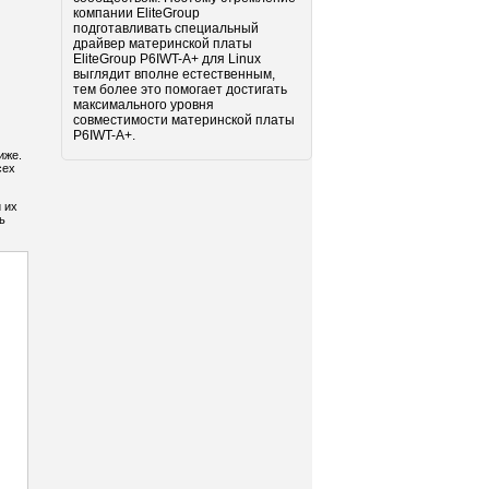
компании EliteGroup
подготавливать специальный
драйвер материнской платы
EliteGroup P6IWT-A+ для Linux
выглядит вполне естественным,
тем более это помогает достигать
максимального уровня
совместимости материнской платы
P6IWT-A+.
иже.
сех
 их
ь