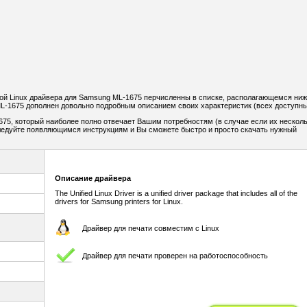
й Linux драйвера для Samsung ML-1675 перчисленны в списке, располагающемся ниж
L-1675 дополнен довольно подробным описанием своих характеристик (всех доступны
75, который наиболее полно отвечает Вашим потребностям (в случае если их несколь
Следуйте появляющимся инструкциям и Вы сможете быстро и просто скачать нужный
Описание драйвера
The Unified Linux Driver is a unified driver package that includes all of the
drivers for Samsung printers for Linux.
Драйвер для печати совместим с Linux
Драйвер для печати проверен на работоспособность