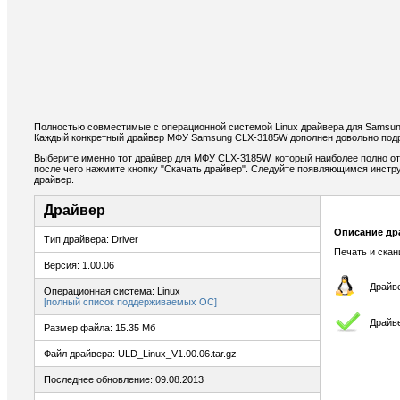
Полностью совместимые с операционной системой Linux драйвера для Samsu
Каждый конкретный драйвер МФУ Samsung CLX-3185W дополнен довольно подр
Выберите именно тот драйвер для МФУ CLX-3185W, который наиболее полно от
после чего нажмите кнопку "Скачать драйвер". Следуйте появляющимся инстр
драйвер.
Драйвер
Описание др
Тип драйвера: Driver
Печать и ска
Версия: 1.00.06
Драйве
Операционная система: Linux
[полный список поддерживаемых ОС]
Драйв
Размер файла: 15.35 Мб
Файл драйвера: ULD_Linux_V1.00.06.tar.gz
Последнее обновление: 09.08.2013