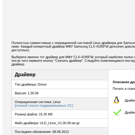
Полностью совместимые с операционной системой Linux драйвера для Samsu
ниже. Каждый конкретный драйвер МФУ Samsung CLX-4195FW дополнен доволь
доступных).
Выберите именно тот драйвер для МФУ CLX-4195FW, который наиболее полно о
после чего нажмите кнопку "Скачать драйвер". Следуйте появляющимся инстр
драйвер.
Драйвер
Описание др
Тип драйвера: Driver
Печать и ска
Версия: 1.00.06
Драйве
Операционная система: Linux
[полный список поддерживаемых ОС]
Драйв
Размер файла: 15.35 Мб
Файл драйвера: ULD_Linux_V1.00.06.tar.gz
Последнее обновление: 08.08.2013