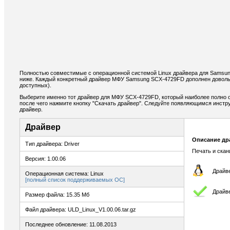
Полностью совместимые с операционной системой Linux драйвера для Samsu
ниже. Каждый конкретный драйвер МФУ Samsung SCX-4729FD дополнен доволь
доступных).
Выберите именно тот драйвер для МФУ SCX-4729FD, который наиболее полно о
после чего нажмите кнопку "Скачать драйвер". Следуйте появляющимся инстр
драйвер.
Драйвер
Описание др
Тип драйвера: Driver
Печать и ска
Версия: 1.00.06
Драйве
Операционная система: Linux
[полный список поддерживаемых ОС]
Драйв
Размер файла: 15.35 Мб
Файл драйвера: ULD_Linux_V1.00.06.tar.gz
Последнее обновление: 11.08.2013