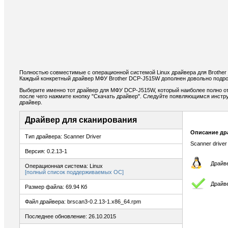
Полностью совместимые с операционной системой Linux драйвера для Brothe
Каждый конкретный драйвер МФУ Brother DCP-J515W дополнен довольно подро
Выберите именно тот драйвер для МФУ DCP-J515W, который наиболее полно от
после чего нажмите кнопку "Скачать драйвер". Следуйте появляющимся инстр
драйвер.
Драйвер для сканирования
Описание др
Тип драйвера: Scanner Driver
Scanner driver
Версия: 0.2.13-1
Драйве
Операционная система: Linux
[полный список поддерживаемых ОС]
Драйв
Размер файла: 69.94 Кб
Файл драйвера: brscan3-0.2.13-1.x86_64.rpm
Последнее обновление: 26.10.2015