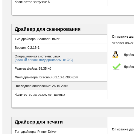
Количество загрузок: 6
Драйвер для сканирования
Описание др
Тип драйвера: Scanner Driver
Scanner driver
Версия: 0.2.13-1
Драйве
Операционная система: Linux
[полный список поддерживаемых ОС]
Драйв
Размер файла: 59.35 Кб
Файл драйвера: brscan3-0.2.13-1.i386.rpm
Последнее обновление: 26.10.2015
Количество загрузок: нет данных
Драйвер для печати
Описание др
Тип драйвера: Printer Driver