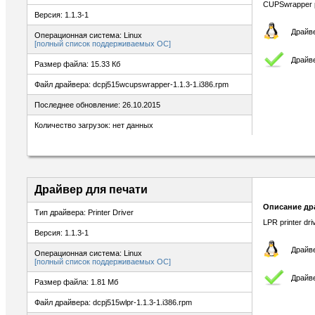
CUPSwrapper pr
Версия: 1.1.3-1
Драйве
Операционная система: Linux
[полный список поддерживаемых ОС]
Драйве
Размер файла: 15.33 Кб
Файл драйвера: dcpj515wcupswrapper-1.1.3-1.i386.rpm
Последнее обновление: 26.10.2015
Количество загрузок: нет данных
Драйвер для печати
Описание др
Тип драйвера: Printer Driver
LPR printer dr
Версия: 1.1.3-1
Драйве
Операционная система: Linux
[полный список поддерживаемых ОС]
Драйве
Размер файла: 1.81 Мб
Файл драйвера: dcpj515wlpr-1.1.3-1.i386.rpm