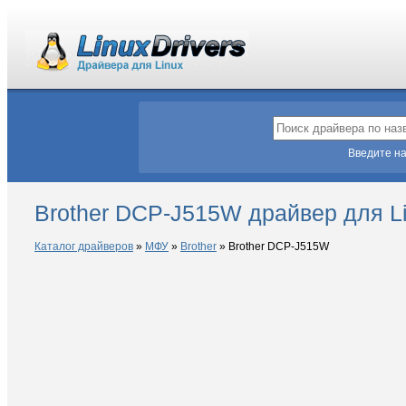
Введите на
Brother DCP-J515W драйвер для L
Каталог драйверов
»
МФУ
»
Brother
»
Brother DCP-J515W