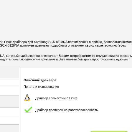
й Linux драйвера для Samsung SCX-8128NA перчисленны в списке, располагающемся
SCX-8128NA дополнен довольно подробным описанием своих характеристик (всех
A, который наиболее полно отвечает Вашим потребностям (в случае если их несколь
Следуйте появляющимся инструкциям и Вы сможете быстро и просто скачать нужный
Описание драйвера
Печать и сканирование
Драйвер совместим с Linux
Драйвер проверен на работоспособность