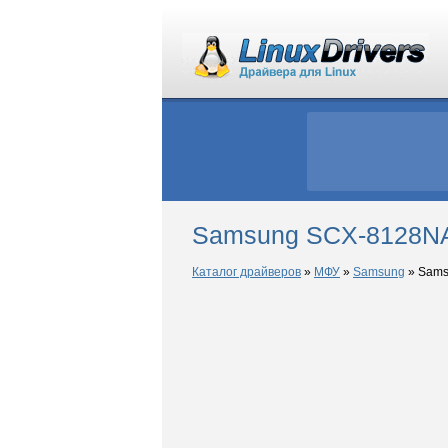
Samsung SCX-8128NA
Каталог драйверов
»
МФУ
»
Samsung
»
Sams