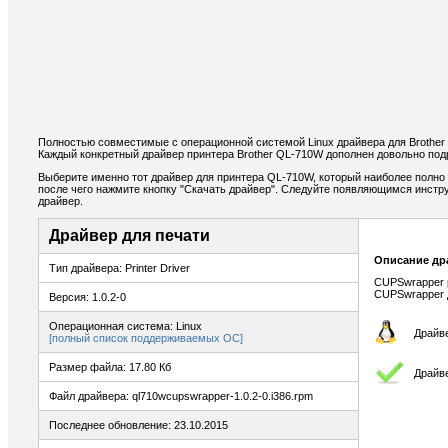
Полностью совместимые с операционной системой Linux драйвера для Brothe
Каждый конкретный драйвер принтера Brother QL-710W дополнен довольно под
Выберите именно тот драйвер для принтера QL-710W, который наиболее полно 
после чего нажмите кнопку "Скачать драйвер". Следуйте появляющимся инстр
драйвер.
Драйвер для печати
Описание др
Тип драйвера: Printer Driver
CUPSwrapper p
CUPSwrapper д
Версия: 1.0.2-0
Операционная система: Linux
Драйве
[полный список поддерживаемых ОС]
Размер файла: 17.80 Кб
Драйве
Файл драйвера: ql710wcupswrapper-1.0.2-0.i386.rpm
Последнее обновление: 23.10.2015