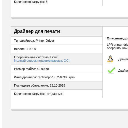
Количество загрузок: 5
Драйвер для печати
Описание др
Тип драйвера: Printer Driver
LPR printer dr
операционной 
Версия: 1.0.2-0
Операционная система: Linux
Драйве
[полный список поддерживаемых ОС]
Размер файла: 42.90 Кб
Драйве
Файл драйвера: ql710wlpr-1.0.2-0.i386.rpm
Последнее обновление: 23.10.2015
Количество загрузок: нет данных