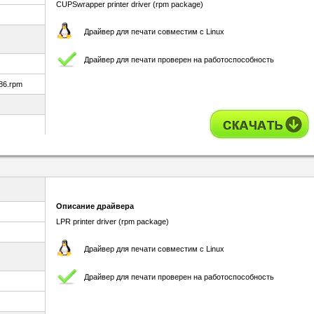
CUPSwrapper printer driver (rpm package)
Драйвер для печати совместим с Linux
Драйвер для печати проверен на работоспособность
86.rpm
Описание драйвера
LPR printer driver (rpm package)
Драйвер для печати совместим с Linux
Драйвер для печати проверен на работоспособность