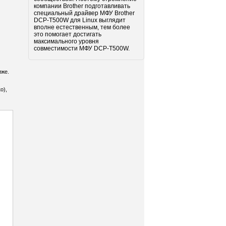
компании Brother подготавливать
специальный драйвер МФУ Brother
DCP-T500W для Linux выглядит
вполне естественным, тем более
это помогает достигать
максимального уровня
совместимости МФУ DCP-T500W.
иже.
.
о),