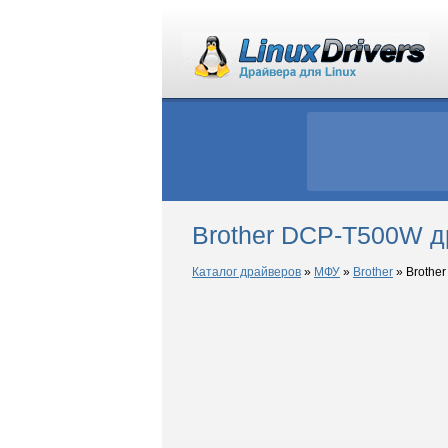
Brother DCP-T500W д
Каталог драйверов
»
МФУ
»
Brother
»
Brothe