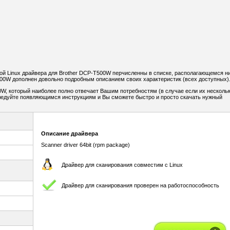
й Linux драйвера для Brother DCP-T500W перчисленны в списке, располагающемся н
00W дополнен довольно подробным описанием своих характеристик (всех доступных)
, который наиболее полно отвечает Вашим потребностям (в случае если их нескольк
Следуйте появляющимся инструкциям и Вы сможете быстро и просто скачать нужный
Описание драйвера
Scanner driver 64bit (rpm package)
Драйвер для сканирования совместим с Linux
Драйвер для сканирования проверен на работоспособность