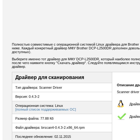
Полностью совместимые с операционной системой Linux драйвера для Brothe
ниже. Каждый конкретный драйвер МФУ Brother DCP-L2500DR дополнен доволь
доступных).
Выберите именно тот драйвер для МФУ DCP-L2500DR, который наиболее полно 
после чего нажмите кнопку "Скачать драйвер". Следуйте появляющимся инстр
драйвер.
Драйвер для сканирования
Описание др
Тип драйвера: Scanner Driver
Scanner driver
Версия: 0.4.3-2
Драйве
Операционная система: Linux
[полный список поддерживаемых ОС]
Драйв
Размер файла: 77.88 Кб
Файл драйвера: brscan4-0.4.3-2.x86_64.rpm
Последнее обновление: 02.11.2015