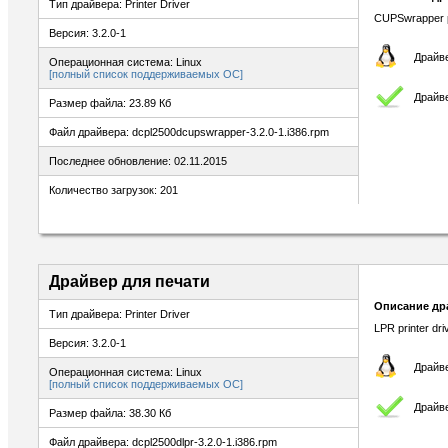
Тип драйвера: Printer Driver
CUPSwrapper pr
Версия: 3.2.0-1
Драйве
Операционная система: Linux
[полный список поддерживаемых ОС]
Драйве
Размер файла: 23.89 Кб
Файл драйвера: dcpl2500dcupswrapper-3.2.0-1.i386.rpm
Последнее обновление: 02.11.2015
Количество загрузок: 201
Драйвер для печати
Описание др
Тип драйвера: Printer Driver
LPR printer dr
Версия: 3.2.0-1
Драйве
Операционная система: Linux
[полный список поддерживаемых ОС]
Драйве
Размер файла: 38.30 Кб
Файл драйвера: dcpl2500dlpr-3.2.0-1.i386.rpm