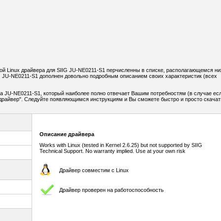
й Linux драйвера для SIIG JU-NE0211-S1 перчисленны в списке, располагающемся ни
G JU-NE0211-S1 дополнен довольно подробным описанием своих характеристик (всех
а JU-NE0211-S1, который наиболее полно отвечает Вашим потребностям (в случае ес
ь драйвер". Следуйте появляющимся инструкциям и Вы сможете быстро и просто скачат
Описание драйвера
Works with Linux (tested in Kernel 2.6.25) but not supported by SIIG
Technical Support. No warranty implied. Use at your own risk
Драйвер совместим с Linux
Драйвер проверен на работоспособность