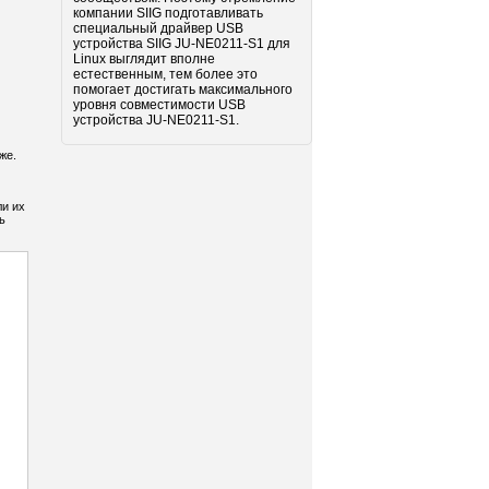
компании SIIG подготавливать
специальный драйвер USB
устройства SIIG JU-NE0211-S1 для
Linux выглядит вполне
естественным, тем более это
помогает достигать максимального
уровня совместимости USB
устройства JU-NE0211-S1.
же.
ли их
ь