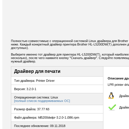
Полностью совместимые с операционной системой Linux драйвера для Brothe
ниже. Каждый конкретный драйвер принтера Brother HL-L5200DW(T) дополнен 
доступных).
Выберите именно тот драйвер для принтера HL-L5200DW(T), который наиболее
несколько), после чего нажмите кнопку "Скачать драйвер". Следуйте появляю
нужный драйвер.
Драйвер для печати
Описание др
Тип драйвера: Printer Driver
LPR printer dr
Версия: 3.2.0-1
Драйве
Операционная система: Linux
[полный список поддерживаемых ОС]
Драйве
Размер файла: 37.77 Кб
Файл драйвера: hll5200dwlpr-3.2.0-1.i386.rpm
Последнее обновление: 09.11.2018