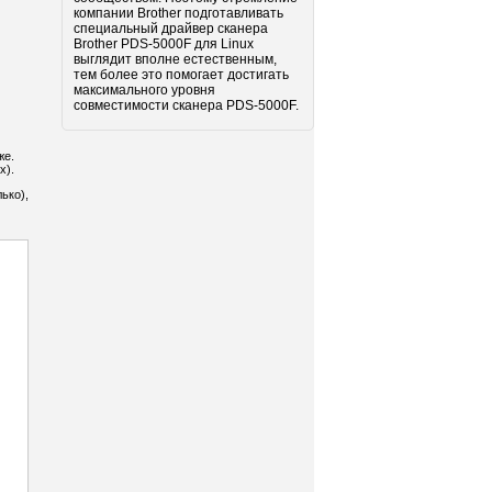
компании Brother подготавливать
специальный драйвер сканера
Brother PDS-5000F для Linux
выглядит вполне естественным,
тем более это помогает достигать
максимального уровня
совместимости сканера PDS-5000F.
же.
х).
ько),