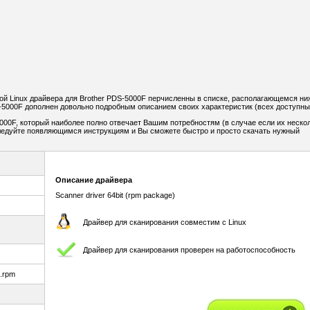
й Linux драйвера для Brother PDS-5000F перчисленны в списке, располагающемся ни
-5000F дополнен довольно подробным описанием своих характеристик (всех доступны
000F, который наиболее полно отвечает Вашим потребностям (в случае если их нескол
Следуйте появляющимся инструкциям и Вы сможете быстро и просто скачать нужный
Описание драйвера
Scanner driver 64bit (rpm package)
Драйвер для сканирования совместим с Linux
Драйвер для сканирования проверен на работоспособность
4.rpm