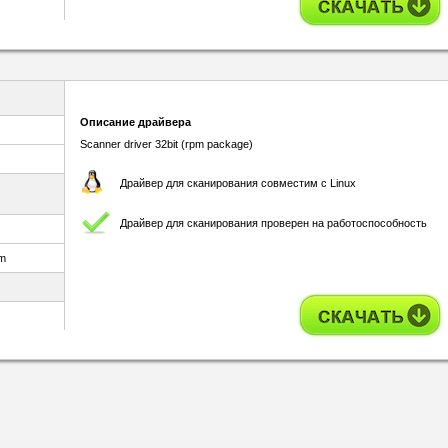
Описание драйвера
Scanner driver 32bit (rpm package)
Драйвер для сканирования совместим с Linux
Драйвер для сканирования проверен на работоспособность
pm