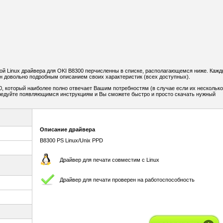
й Linux драйвера для OKI B8300 перчисленны в списке, располагающемся ниже. Каж
н довольно подробным описанием своих характеристик (всех доступных).
, который наиболее полно отвечает Вашим потребностям (в случае если их несколько
Следуйте появляющимся инструкциям и Вы сможете быстро и просто скачать нужный
Описание драйвера
B8300 PS Linux/Unix PPD
Драйвер для печати совместим с Linux
Драйвер для печати проверен на работоспособность