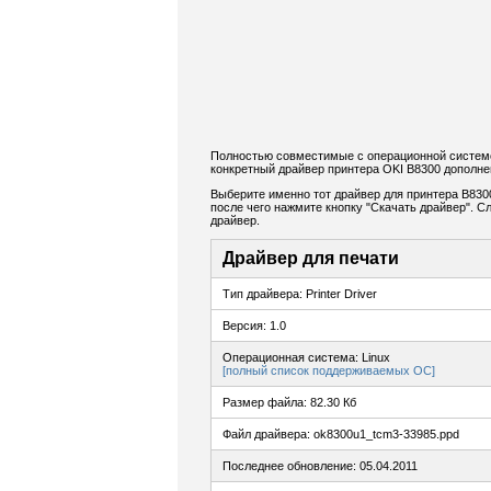
Полностью совместимые с операционной системо
конкретный драйвер принтера OKI B8300 дополне
Выберите именно тот драйвер для принтера B8300
после чего нажмите кнопку "Скачать драйвер". 
драйвер.
Драйвер для печати
Тип драйвера: Printer Driver
Версия: 1.0
Операционная система: Linux
[полный список поддерживаемых ОС]
Размер файла: 82.30 Кб
Файл драйвера: ok8300u1_tcm3-33985.ppd
Последнее обновление: 05.04.2011