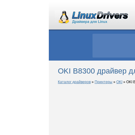
OKI B8300 драйвер д
Каталог драйверов
»
Принтеры
»
OKI
»
OKI 