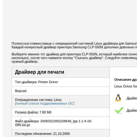
Полностью совместимые с операционной системой Linux драйвера для Samsun
Каждый конкретный драйвер принтера Samsung CLP-550N дополнен довольно п
Выберите именно тот драйвер для принтера CLP-550N, который наиболее полн
несколько), после чего нажмите кнопку "Скачать драйвер". Следуйте появляю
нужный драйвер.
Драйвер для печати
Описание др
Тип драйвера: Printer Driver
Linux Driver f
Версия:
Драйве
Операционная система: Linux
[полный список поддерживаемых ОС]
Драйве
Размер файла: 7.80 Мб
Файл драйвера: 20050322091158546_lpp-1.1.4-19-
i386.tar.gz
Последнее обновление: 21.10.2006