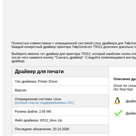
Полностью совместимые с операционной системой Linux драйвера для TallyGe
Каждый конкретный драйвер принтера TallyGenicom T9312 дополнен довольно 
Выберите именно тот драйвер для принтера T9312, который наиболее полно от
после чего нажмите кнопку "Скачать драйвер". Следуйте появляющимся инстр
драйвер.
Драйвер для печати
Описание др
Тип драйвера: Printer Driver
Driver for Linux
(for Red Hat)
Версия:
Операционная система: Linux
Драйве
[полный список поддерживаемых ОС]
Размер файла: 2.65 Мб
Драйве
Файл драйвера: t9312_linux.zip
Последнее обновление: 20.10.2006