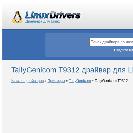
Введите на
TallyGenicom T9312 драйвер для L
Каталог драйверов
»
Принтеры
»
TallyGenicom
»
TallyGenicom T9312