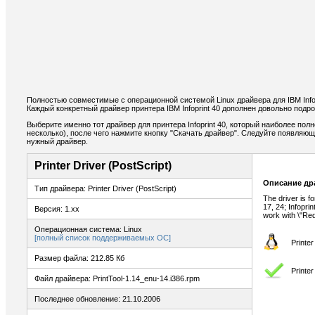
Полностью совместимые с операционной системой Linux драйвера для IBM Info
Каждый конкретный драйвер принтера IBM Infoprint 40 дополнен довольно подр
Выберите именно тот драйвер для принтера Infoprint 40, который наиболее пол
несколько), после чего нажмите кнопку "Скачать драйвер". Следуйте появляю
нужный драйвер.
Printer Driver (PostScript)
Описание др
Тип драйвера: Printer Driver (PostScript)
The driver is f
17, 24; Infopri
Версия: 1.xx
work with \"Red
Операционная система: Linux
[полный список поддерживаемых ОС]
Printe
Размер файла: 212.85 Кб
Printe
Файл драйвера: PrintTool-1.14_enu-14.i386.rpm
Последнее обновление: 21.10.2006