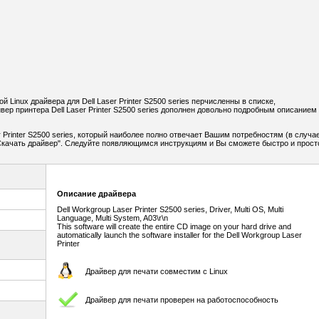
Linux драйвера для Dell Laser Printer S2500 series перчисленны в списке,
р принтера Dell Laser Printer S2500 series дополнен довольно подробным описанием
 Printer S2500 series, который наиболее полно отвечает Вашим потребностям (в случа
 "Скачать драйвер". Следуйте появляющимся инструкциям и Вы сможете быстро и прост
Описание драйвера
Dell Workgroup Laser Printer S2500 series, Driver, Multi OS, Multi
Language, Multi System, A03\r\n
This software will create the entire CD image on your hard drive and
automatically launch the software installer for the Dell Workgroup Laser
Printer
Драйвер для печати совместим с Linux
Драйвер для печати проверен на работоспособность