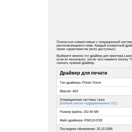
Полностью совместимые с операционной системой 
располагающемся ниже. Каждый конкретный драйве
своих характеристик (всех доступных).
Выберите именно тот драйвер для принтера Laser
если их несколько), после чего нажмите кнопку
скачать нужный драйвер.
Драйвер для печати
Тип драйвера: Printer Driver
Версия: A03
Операционная система: Linux
[полный список поддерживаемых ОС]
Размер файла: 202.66 Мб
Файл драйвера: R58124.EXE
Последнее обновление: 20.10.2006