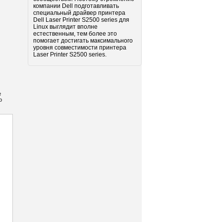
компании Dell подготавливать
специальный драйвер принтера
Dell Laser Printer S2500 series для
Linux выглядит вполне
естественным, тем более это
помогает достигать максимального
уровня совместимости принтера
Laser Printer S2500 series.
е
о