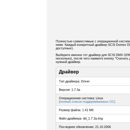
Полностью совместимые с операционной систем
ниже. Каждый конкретный драйвер SCSI Domex D
доступных).
Выберите именно тот драйвер для SCSI DMX-3295
несколько), после чего нажмите кнопку "Скачат
нужный драйвер.
Драйвер
Тип драйвера: Driver
Версия: 1.7.3a
Операционная система: Linux
[полный список поддерживаемых ОС]
Размер файла: 1.41 Мб
Файл драйвера: dd_1.7.3a.img
Последнее обновление: 21.10.2006