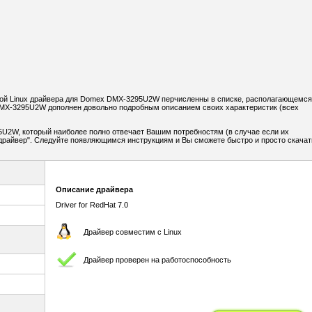
ой Linux драйвера для Domex DMX-3295U2W перчисленны в списке, располагающемся
MX-3295U2W дополнен довольно подробным описанием своих характеристик (всех
U2W, который наиболее полно отвечает Вашим потребностям (в случае если их
ь драйвер". Следуйте появляющимся инструкциям и Вы сможете быстро и просто скачат
Описание драйвера
Driver for RedHat 7.0
Драйвер совместим с Linux
Драйвер проверен на работоспособность