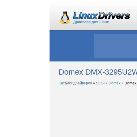
Domex DMX-3295U2W 
Каталог драйверов
»
SCSI
»
Domex
»
Domex