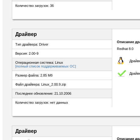
Количество загрузок: 36
Драйвер
Описание др
Тип драйвера: Driver
Redhat 8.0
Версия: 2.00-9
Драйве
Операционная система: Linux
[полный список поддерживаемых ОС]
Драйв
Размер файла: 2.85 Мб
Файл драйвера: Linux_2.00.9.zip
Последнее обновление: 21.10.2006
Количество загрузок: нет данных
Драйвер
Описание др