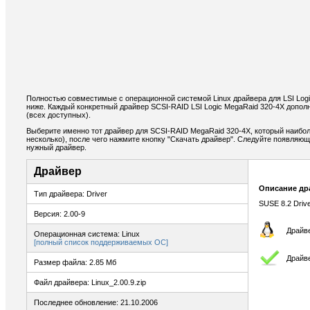
Полностью совместимые с операционной системой Linux драйвера для LSI Log
ниже. Каждый конкретный драйвер SCSI-RAID LSI Logic MegaRaid 320-4X допо
(всех доступных).
Выберите именно тот драйвер для SCSI-RAID MegaRaid 320-4X, который наибол
несколько), после чего нажмите кнопку "Скачать драйвер". Следуйте появляю
нужный драйвер.
Драйвер
Описание др
Тип драйвера: Driver
SUSE 8.2 Driv
Версия: 2.00-9
Драйве
Операционная система: Linux
[полный список поддерживаемых ОС]
Драйв
Размер файла: 2.85 Мб
Файл драйвера: Linux_2.00.9.zip
Последнее обновление: 21.10.2006