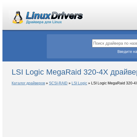
Введите на
LSI Logic MegaRaid 320-4X драйве
Каталог драйверов
»
SCSI-RAID
»
LSI Logic
»
LSI Logic MegaRaid 320-4