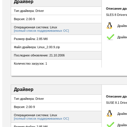
Драйвер
Описание др
Тип драйвера: Driver
SLES 8 Driver
Версия: 2.00-9
Драйве
Операционная система: Linux
[полный список поддерживаемых ОС]
Драйв
Размер файла: 2.85 Мб
Файл драйвера: Linux_2.00.9.zip
Последнее обновление: 21.10.2006
Количество загрузок: 1
Драйвер
Описание др
Тип драйвера: Driver
SUSE 8.1 Driv
Версия: 2.00-9
Драйве
Операционная система: Linux
[полный список поддерживаемых ОС]
Драйв
Размер файла: 2.85 Мб