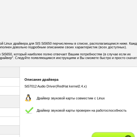
й Linux драйвера для SIS SiS650 перчисленны в списке, располагающемся ниже. Каж
дополнен довольно подробным описанием своих характеристик (всех доступных).
 SiS650, который наиболее полно отвечает Вашим потребностям (в случае если их
ь драйвер". Следуйте появляющимся инструкциям и Вы сможете быстро и просто скачат
Описание драйвера
SiS7012 Audio Driver(RedHat kernel2.4.x)
Драйвер звуковой карты совместим с Linux
Драйвер звуковой карты проверен на работоспособность