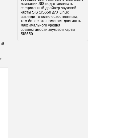
компании SIS подготавливать
специальный драйвер звуковой
карты SIS SiS650 для Linux
выглядит вполне естественным,
тем более это помогает достигать
максимального уровня
совместимости звуковой карты
SiS650.
дый
ь