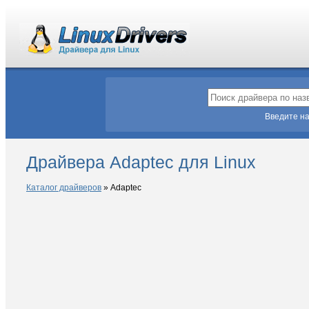
Введите на
Драйвера Adaptec для Linux
Каталог драйверов
»
Adaptec