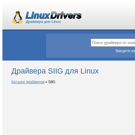
Введите на
Драйвера SIIG для Linux
Каталог драйверов
»
SIIG