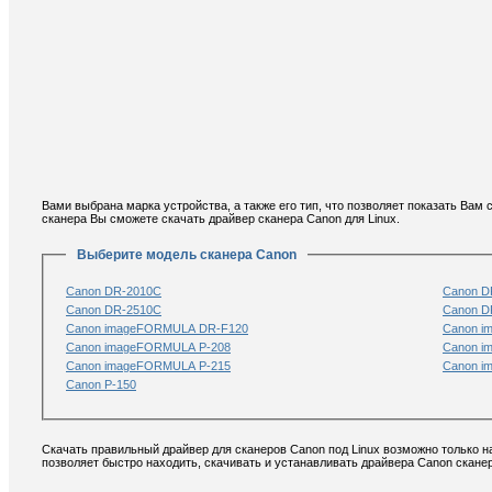
Вами выбрана марка устройства, а также его тип, что позволяет показать Вам
сканера Вы сможете скачать драйвер сканера Canon для Linux.
Выберите модель сканера Canon
Canon DR-2010C
Canon D
Canon DR-2510C
Canon D
Canon imageFORMULA DR-F120
Canon i
Canon imageFORMULA P-208
Canon i
Canon imageFORMULA P-215
Canon i
Canon P-150
Скачать правильный драйвер для сканеров Canon под Linux возможно только н
позволяет быстро находить, скачивать и устанавливать драйвера Canon сканер