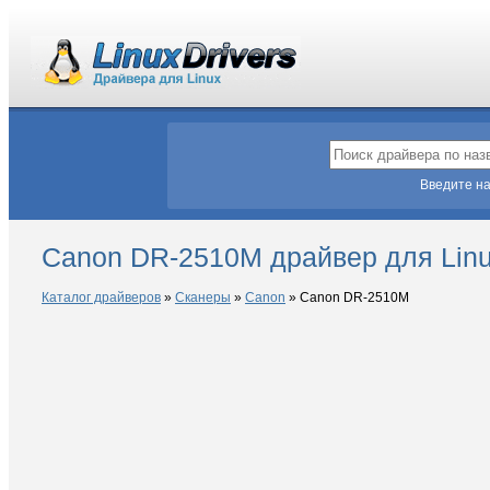
Введите на
Canon DR-2510M драйвер для Lin
Каталог драйверов
»
Сканеры
»
Canon
»
Canon DR-2510M