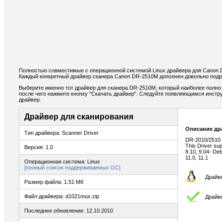
Полностью совместимые с операционной системой Linux драйвера для Canon 
Каждый конкретный драйвер сканера Canon DR-2510M дополнен довольно подр
Выберите именно тот драйвер для сканера DR-2510M, который наиболее полно 
после чего нажмите кнопку "Скачать драйвер". Следуйте появляющимся инстр
драйвер.
Драйвер для сканирования
Описание др
Тип драйвера: Scanner Driver
DR-2010/2510 D
This Driver sup
Версия: 1.0
8.10, 9.04- Deb
11.0, 11.1
Операционная система: Linux
[полный список поддерживаемых ОС]
Драйве
Размер файла: 1.51 Мб
Файл драйвера: d1021mux.zip
Драйв
Последнее обновление: 12.10.2010