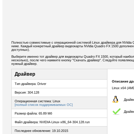
Полностью совместимые с операционной системой Linux драйвера для NVidia 
ниже. Каждый конкретный драйвер видеокарты NVidia Quadro FX 1500 дополне
доступных).
Выберите именно тот драйвер для видеокарты Quadro FX 1500, который наибол
несколько), после чего нажмите кнопку "Скачать драйвер". Следуйте появляю
нужный драйвер.
Драйвер
Описание др
Тип драйвера: Driver
Linux x64 (AM
Версия: 304.128
Драйве
Операционная система: Linux
[полный список поддерживаемых ОС]
Драйв
Размер файла: 65.89 Мб
Файл драйвера: NVIDIA-Linux-x86_64-304.128.run
Последнее обновление: 19.10.2015